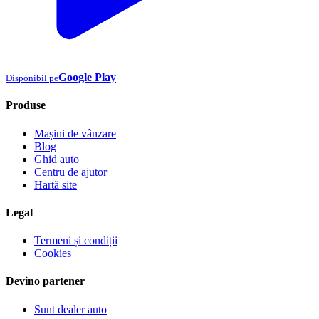
Google Play
Disponibil pe
Produse
Mașini de vânzare
Blog
Ghid auto
Centru de ajutor
Hartă site
Legal
Termeni și condiții
Cookies
Devino partener
Sunt dealer auto