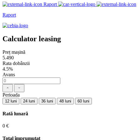
Raport
Raport
Calculator leasing
Preț mașină
5.490
Rata dobânzii
4.5%
Avans
Perioada
12 luni
24 luni
36 luni
48 luni
60 luni
Rată lunară
0 €
Total împrumutat