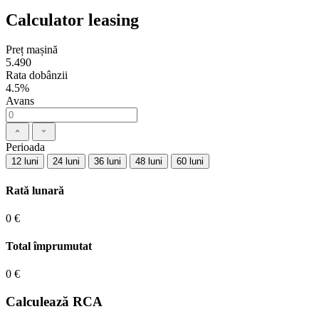
Calculator leasing
Preț mașină
5.490
Rata dobânzii
4.5%
Avans
Perioada
12 luni
24 luni
36 luni
48 luni
60 luni
Rată lunară
0 €
Total împrumutat
0 €
Calculează RCA