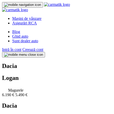
Mașini de vânzare
Asigurări RCA
Blog
Ghid auto
Sunt dealer auto
Intră în cont
Creează cont
Dacia
Logan
Magurele
6.190 €
5.490 €
Dacia