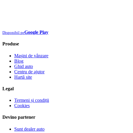
Google Play
Disponibil pe
Produse
Mașini de vânzare
Blog
Ghid auto
Centru de ajutor
Hartă site
Legal
Termeni și condiții
Cookies
Devino partener
Sunt dealer auto