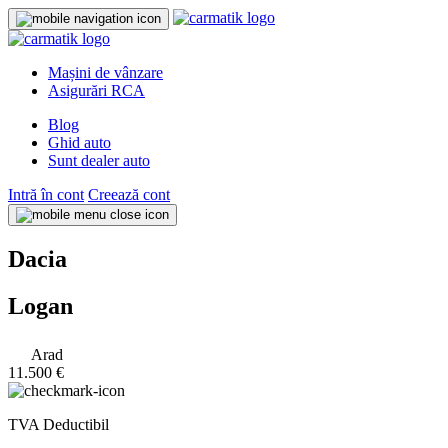
Mașini de vânzare
Asigurări RCA
Blog
Ghid auto
Sunt dealer auto
Intră în cont
Creează cont
Dacia
Logan
Arad
11.500 €
TVA Deductibil