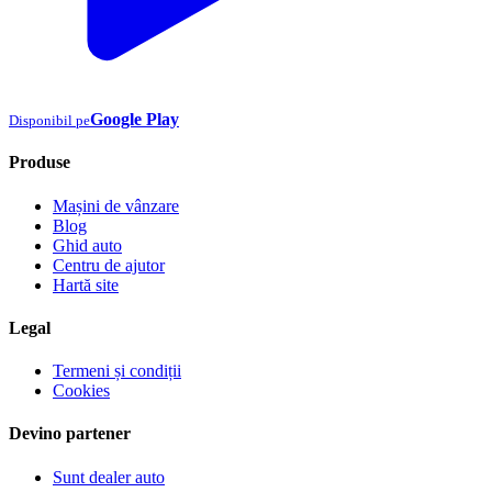
Google Play
Disponibil pe
Produse
Mașini de vânzare
Blog
Ghid auto
Centru de ajutor
Hartă site
Legal
Termeni și condiții
Cookies
Devino partener
Sunt dealer auto