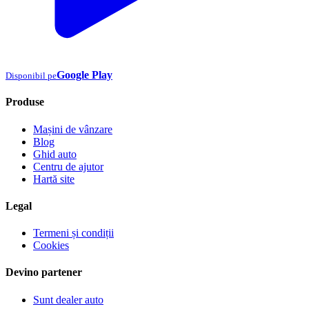
Google Play
Disponibil pe
Produse
Mașini de vânzare
Blog
Ghid auto
Centru de ajutor
Hartă site
Legal
Termeni și condiții
Cookies
Devino partener
Sunt dealer auto