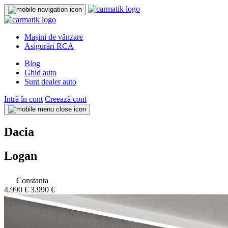
Mașini de vânzare
Asigurări RCA
Blog
Ghid auto
Sunt dealer auto
Intră în cont
Creează cont
Dacia
Logan
Constanta
4.990 €
3.990 €