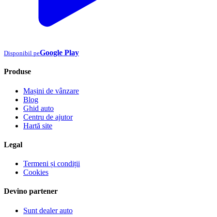
Google Play
Disponibil pe
Produse
Mașini de vânzare
Blog
Ghid auto
Centru de ajutor
Hartă site
Legal
Termeni și condiții
Cookies
Devino partener
Sunt dealer auto