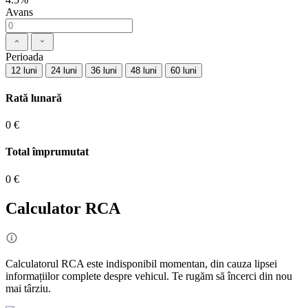
Avans
Perioada
12 luni
24 luni
36 luni
48 luni
60 luni
Rată lunară
0 €
Total împrumutat
0 €
Calculator RCA
Calculatorul RCA este indisponibil momentan, din cauza lipsei
informațiilor complete despre vehicul. Te rugăm să încerci din nou
mai târziu.