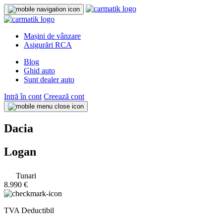
Mașini de vânzare
Asigurări RCA
Blog
Ghid auto
Sunt dealer auto
Intră în cont
Creează cont
Dacia
Logan
Tunari
8.990 €
TVA Deductibil