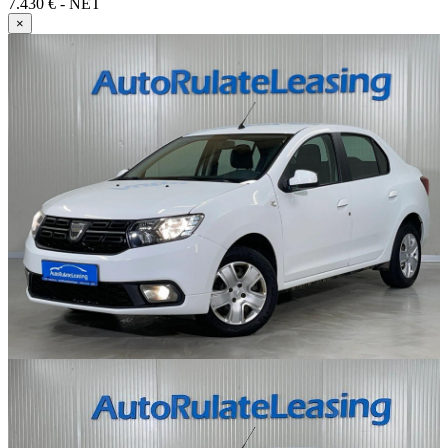
7.430 € - NET
×