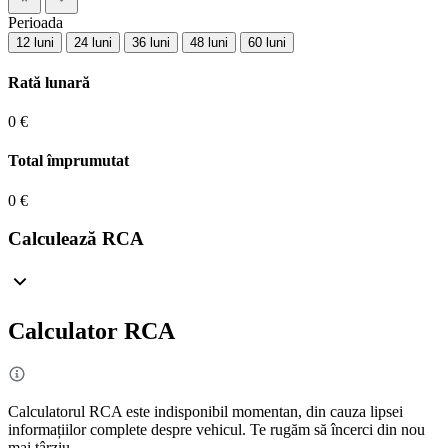
Perioada
12 luni
24 luni
36 luni
48 luni
60 luni
Rată lunară
0 €
Total împrumutat
0 €
Calculează RCA
Calculator RCA
Calculatorul RCA este indisponibil momentan, din cauza lipsei
informațiilor complete despre vehicul. Te rugăm să încerci din nou
mai târziu.