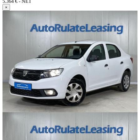
5.364 € - NET
×