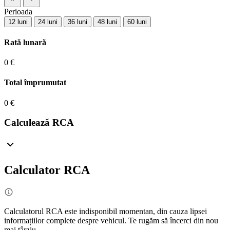
Perioada
12 luni
24 luni
36 luni
48 luni
60 luni
Rată lunară
0 €
Total împrumutat
0 €
Calculează RCA
Calculator RCA
Calculatorul RCA este indisponibil momentan, din cauza lipsei
informațiilor complete despre vehicul. Te rugăm să încerci din nou
mai târziu.