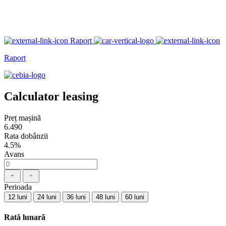
Raport
Raport
Calculator leasing
Preț mașină
6.490
Rata dobânzii
4.5%
Avans
Perioada
12 luni
24 luni
36 luni
48 luni
60 luni
Rată lunară