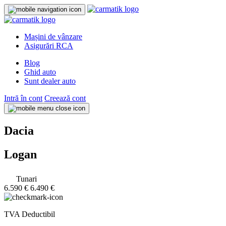
Mașini de vânzare
Asigurări RCA
Blog
Ghid auto
Sunt dealer auto
Intră în cont
Creează cont
Dacia
Logan
Tunari
6.590 €
6.490 €
TVA Deductibil