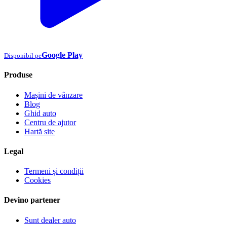
Google Play
Disponibil pe
Produse
Mașini de vânzare
Blog
Ghid auto
Centru de ajutor
Hartă site
Legal
Termeni și condiții
Cookies
Devino partener
Sunt dealer auto