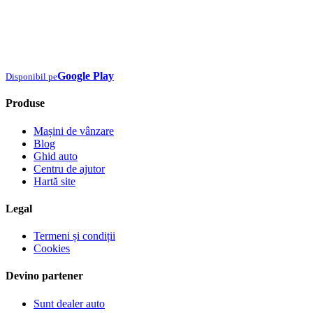
Google Play
Disponibil pe
Produse
Mașini de vânzare
Blog
Ghid auto
Centru de ajutor
Hartă site
Legal
Termeni și condiții
Cookies
Devino partener
Sunt dealer auto