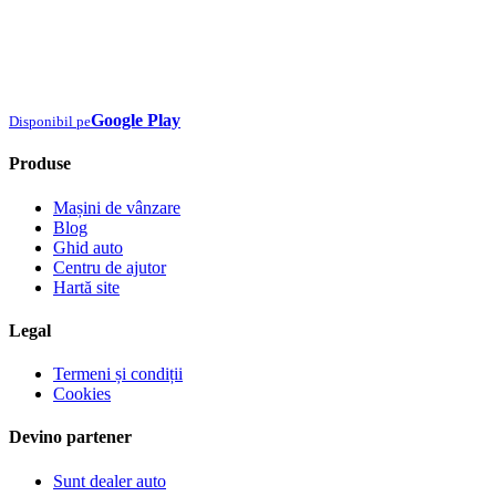
Google Play
Disponibil pe
Produse
Mașini de vânzare
Blog
Ghid auto
Centru de ajutor
Hartă site
Legal
Termeni și condiții
Cookies
Devino partener
Sunt dealer auto