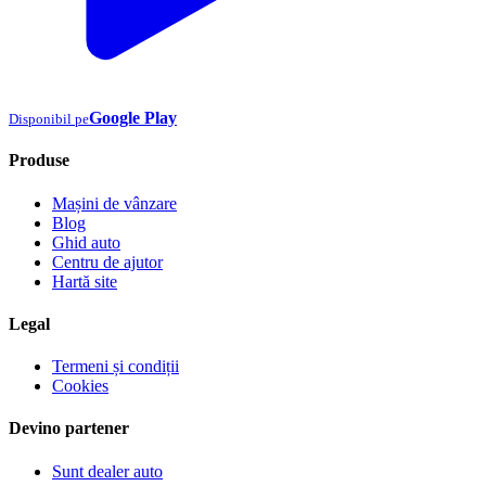
Google Play
Disponibil pe
Produse
Mașini de vânzare
Blog
Ghid auto
Centru de ajutor
Hartă site
Legal
Termeni și condiții
Cookies
Devino partener
Sunt dealer auto