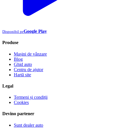
Google Play
Disponibil pe
Produse
Mașini de vânzare
Blog
Ghid auto
Centru de ajutor
Hartă site
Legal
Termeni și condiții
Cookies
Devino partener
Sunt dealer auto