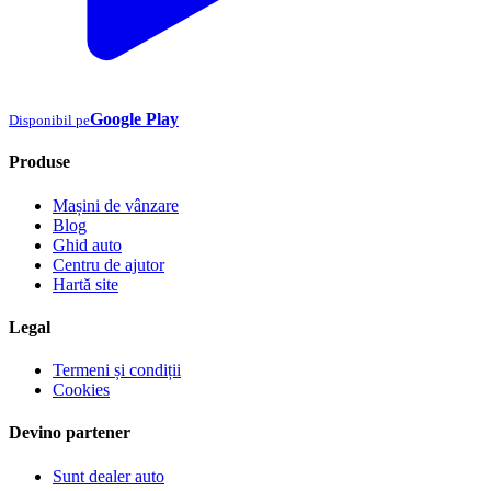
Google Play
Disponibil pe
Produse
Mașini de vânzare
Blog
Ghid auto
Centru de ajutor
Hartă site
Legal
Termeni și condiții
Cookies
Devino partener
Sunt dealer auto