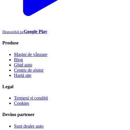
Google Play
Disponibil pe
Produse
Mașini de vânzare
Blog
Ghid auto
Centru de ajutor
Hartă site
Legal
Termeni și condiții
Cookies
Devino partener
Sunt dealer auto