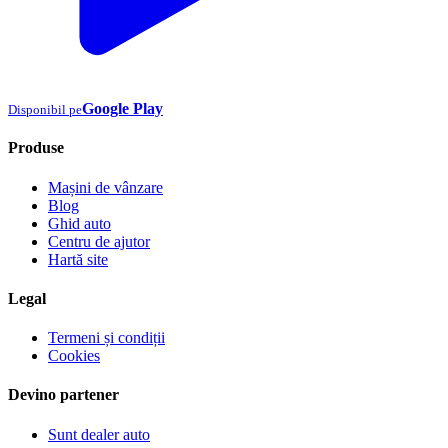
Google Play
Disponibil pe
Produse
Mașini de vânzare
Blog
Ghid auto
Centru de ajutor
Hartă site
Legal
Termeni și condiții
Cookies
Devino partener
Sunt dealer auto