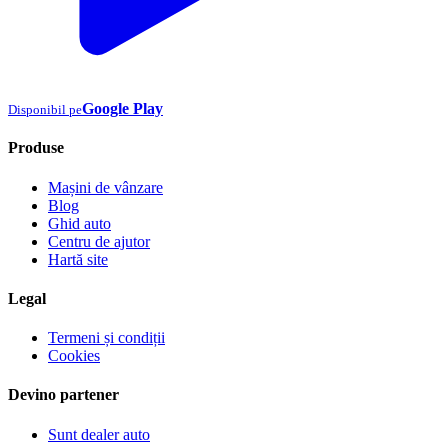
Google Play
Disponibil pe
Produse
Mașini de vânzare
Blog
Ghid auto
Centru de ajutor
Hartă site
Legal
Termeni și condiții
Cookies
Devino partener
Sunt dealer auto