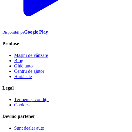
Google Play
Disponibil pe
Produse
Mașini de vânzare
Blog
Ghid auto
Centru de ajutor
Hartă site
Legal
Termeni și condiții
Cookies
Devino partener
Sunt dealer auto