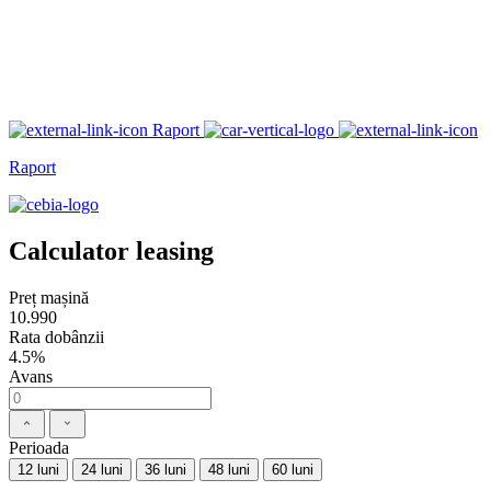
Raport
Raport
Calculator leasing
Preț mașină
10.990
Rata dobânzii
4.5%
Avans
Perioada
12 luni
24 luni
36 luni
48 luni
60 luni