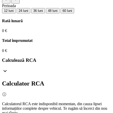
Perioada
12 luni
24 luni
36 luni
48 luni
60 luni
Rată lunară
0 €
Total împrumutat
0 €
Calculează RCA
Calculator RCA
Calculatorul RCA este indisponibil momentan, din cauza lipsei
informațiilor complete despre vehicul. Te rugăm să încerci din nou
mai târziu.