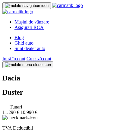
Mașini de vânzare
Asigurări RCA
Blog
Ghid auto
Sunt dealer auto
Intră în cont
Creează cont
Dacia
Duster
Tunari
11.290 €
10.990 €
TVA Deductibil