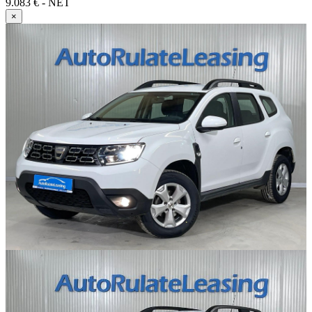
9.083 € - NET
×