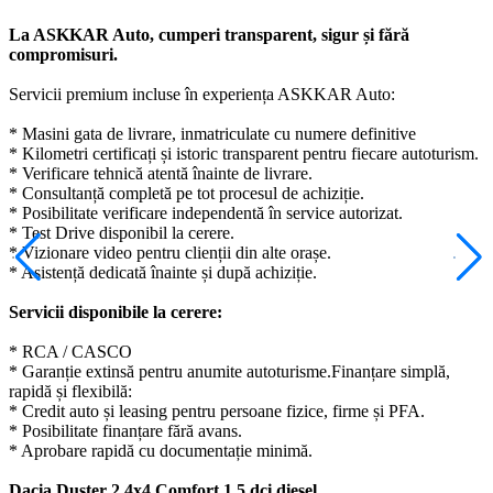
La ASKKAR Auto, cumperi transparent, sigur și fără
compromisuri.
Servicii premium incluse în experiența ASKKAR Auto:
* Masini gata de livrare, inmatriculate cu numere definitive
* Kilometri certificați și istoric transparent pentru fiecare autoturism.
* Verificare tehnică atentă înainte de livrare.
* Consultanță completă pe tot procesul de achiziție.
* Posibilitate verificare independentă în service autorizat.
* Test Drive disponibil la cerere.
* Vizionare video pentru clienții din alte orașe.
* Asistență dedicată înainte și după achiziție.
Servicii disponibile la cerere:
* RCA / CASCO
* Garanție extinsă pentru anumite autoturisme.Finanțare simplă,
rapidă și flexibilă:
* Credit auto și leasing pentru persoane fizice, firme și PFA.
* Posibilitate finanțare fără avans.
* Aprobare rapidă cu documentație minimă.
Dacia Duster 2 4x4 Comfort 1.5 dci diesel