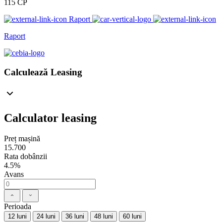
115 CP
Raport
Raport
Calculează Leasing
Calculator leasing
Preț mașină
15.700
Rata dobânzii
4.5%
Avans
Perioada
12 luni
24 luni
36 luni
48 luni
60 luni