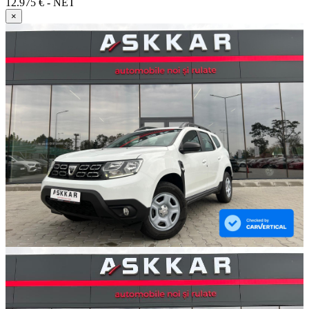
12.975 € - NET
×