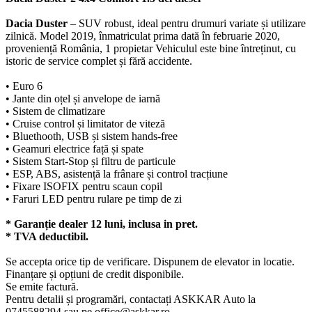
Dacia Duster
– SUV robust, ideal pentru drumuri variate și utilizare
zilnică. Model 2019, înmatriculat prima dată în februarie 2020,
proveniență România, 1 propietar Vehiculul este bine întreținut, cu
istoric de service complet și fără accidente.
• Euro 6
• Jante din oțel și anvelope de iarnă
• Sistem de climatizare
• Cruise control și limitator de viteză
• Bluethooth, USB și sistem hands-free
• Geamuri electrice față și spate
• Sistem Start-Stop și filtru de particule
• ESP, ABS, asistență la frânare și control tracțiune
• Fixare ISOFIX pentru scaun copil
• Faruri LED pentru rulare pe timp de zi
* Garanție dealer 12 luni, inclusa in pret.
* TVA deductibil.
Se accepta orice tip de verificare. Dispunem de elevator in locatie.
Finanțare și opțiuni de credit disponibile.
Se emite factură.
Pentru detalii și programări, contactați ASKKAR Auto la
0745588294 sau pe office@askkar.ro