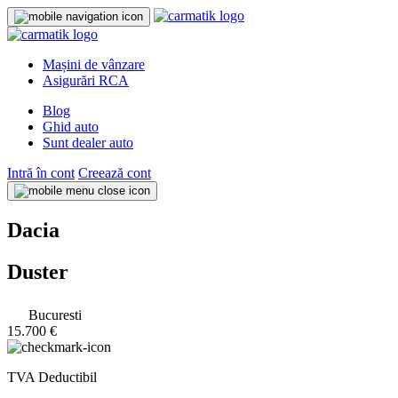
Mașini de vânzare
Asigurări RCA
Blog
Ghid auto
Sunt dealer auto
Intră în cont
Creează cont
Dacia
Duster
Bucuresti
15.700 €
TVA Deductibil