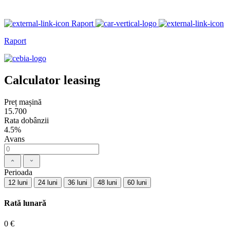
Raport
Raport
Calculator leasing
Preț mașină
15.700
Rata dobânzii
4.5%
Avans
Perioada
12 luni
24 luni
36 luni
48 luni
60 luni
Rată lunară
0 €