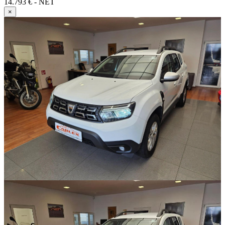
14.793 € - NET
×