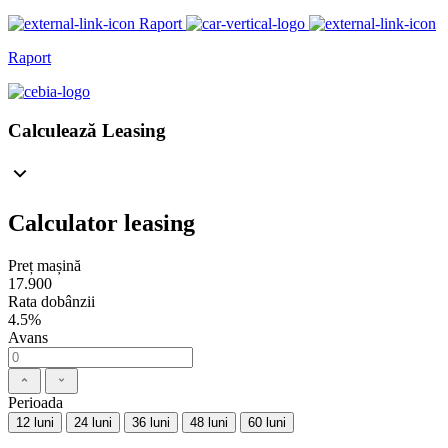
Raport
Raport
Calculează Leasing
Calculator leasing
Preț mașină
17.900
Rata dobânzii
4.5%
Avans
Perioada
12 luni
24 luni
36 luni
48 luni
60 luni