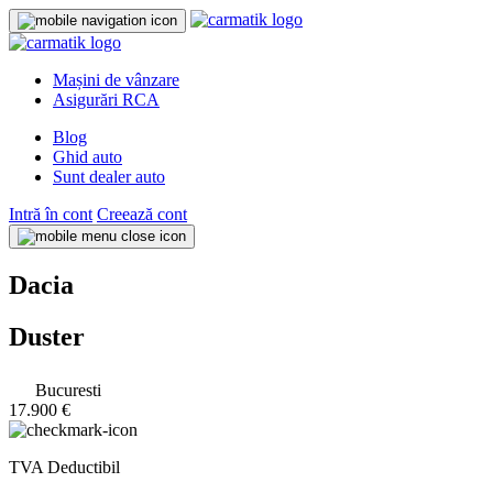
Mașini de vânzare
Asigurări RCA
Blog
Ghid auto
Sunt dealer auto
Intră în cont
Creează cont
Dacia
Duster
Bucuresti
17.900 €
TVA Deductibil