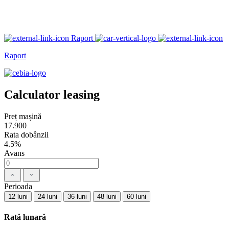
Raport
Raport
Calculator leasing
Preț mașină
17.900
Rata dobânzii
4.5%
Avans
Perioada
12 luni
24 luni
36 luni
48 luni
60 luni
Rată lunară