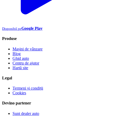
Google Play
Disponibil pe
Produse
Mașini de vânzare
Blog
Ghid auto
Centru de ajutor
Hartă site
Legal
Termeni și condiții
Cookies
Devino partener
Sunt dealer auto