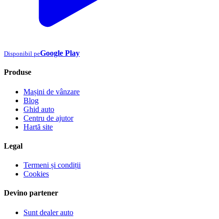
Google Play
Disponibil pe
Produse
Mașini de vânzare
Blog
Ghid auto
Centru de ajutor
Hartă site
Legal
Termeni și condiții
Cookies
Devino partener
Sunt dealer auto