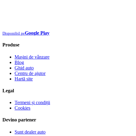
Google Play
Disponibil pe
Produse
Mașini de vânzare
Blog
Ghid auto
Centru de ajutor
Hartă site
Legal
Termeni și condiții
Cookies
Devino partener
Sunt dealer auto