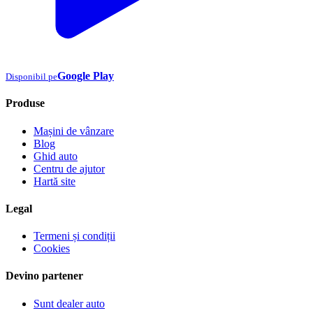
Google Play
Disponibil pe
Produse
Mașini de vânzare
Blog
Ghid auto
Centru de ajutor
Hartă site
Legal
Termeni și condiții
Cookies
Devino partener
Sunt dealer auto