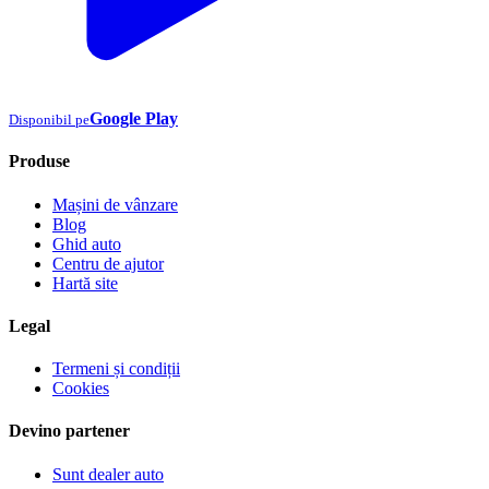
Google Play
Disponibil pe
Produse
Mașini de vânzare
Blog
Ghid auto
Centru de ajutor
Hartă site
Legal
Termeni și condiții
Cookies
Devino partener
Sunt dealer auto