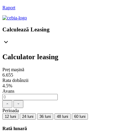
Raport
Calculează Leasing
Calculator leasing
Preț mașină
6.655
Rata dobânzii
4.5%
Avans
Perioada
12 luni
24 luni
36 luni
48 luni
60 luni
Rată lunară