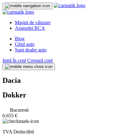
Mașini de vânzare
Asigurări RCA
Blog
Ghid auto
Sunt dealer auto
Intră în cont
Creează cont
Dacia
Dokker
Bucuresti
6.655 €
TVA Deductibil