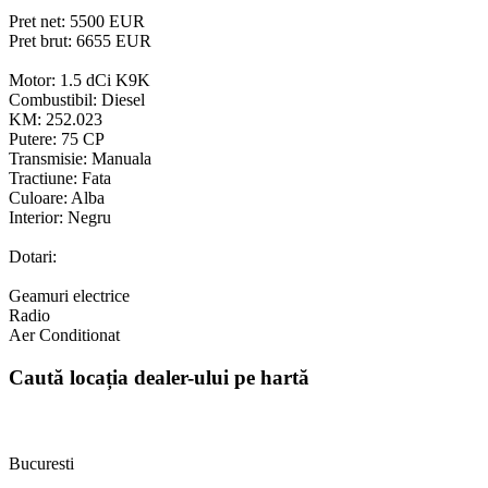
Pret net: 5500 EUR
Pret brut: 6655 EUR
Motor: 1.5 dCi K9K
Combustibil: Diesel
KM: 252.023
Putere: 75 CP
Transmisie: Manuala
Tractiune: Fata
Culoare: Alba
Interior: Negru
Dotari:
Geamuri electrice
Radio
Aer Conditionat
Caută locația dealer-ului pe hartă
Bucuresti