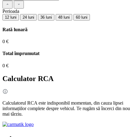
Perioada
12 luni
24 luni
36 luni
48 luni
60 luni
Rată lunară
0 €
Total împrumutat
0 €
Calculator RCA
Calculatorul RCA este indisponibil momentan, din cauza lipsei
informațiilor complete despre vehicul. Te rugăm să încerci din nou
mai târziu.