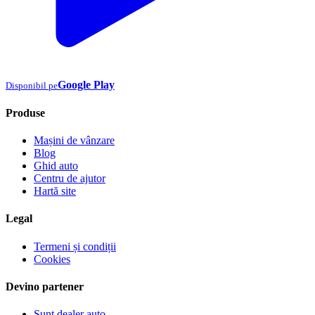
Google Play
Disponibil pe
Produse
Mașini de vânzare
Blog
Ghid auto
Centru de ajutor
Hartă site
Legal
Termeni și condiții
Cookies
Devino partener
Sunt dealer auto