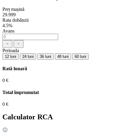
Preț mașină
29.999
Rata dobânzii
4.5%
Avans
Perioada
12 luni
24 luni
36 luni
48 luni
60 luni
Rată lunară
0 €
Total împrumutat
0 €
Calculator RCA