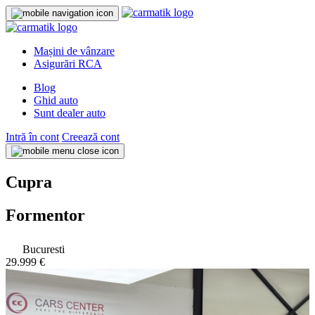
Mașini de vânzare
Asigurări RCA
Blog
Ghid auto
Sunt dealer auto
Intră în cont
Creează cont
Cupra
Formentor
Bucuresti
29.999 €