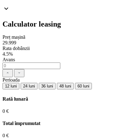
Calculator leasing
Preț mașină
29.999
Rata dobânzii
4.5%
Avans
Perioada
12 luni
24 luni
36 luni
48 luni
60 luni
Rată lunară
0 €
Total împrumutat
0 €