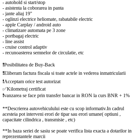
- autohold si start/stop
- asistenta la coborarea in panta
- jante aliaj 19"
- oglinzi electrice heliomate, rabatabile electric
- apple Carplay / android auto
- climatizare automata pe 3 zone
- portbagaj electric
- line assist
- cruise control adaptiv
- recunoasterea semnelor de circulatie, etc
❗️Posibilitatea de Buy-Back
❗️Eliberam factura fiscala si toate actele in vederea inmatricularii
❗️Acceptam orice test autorizat
✅Kilometraj certificat
❗️vanzarea se face prin transfer bancar in RON la curs BNR + 1%
**Descrierea autovehiculului este cu scop informativ.In cadrul
acesteia pot interveni erori de tipar sau erori umane( optiuni ,
capacitate cilindrica , transmisie , etc)
**In baza seriei de sasiu se poate verifica lista exacta a dotarilor in
reprezentantele marcii