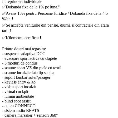
Întreprinderi individuale
✅Dobanda fixa de la 1% pe luna.❗️
✅Avans 15% pentru Persoane Juridice / Dobanda fixa de la 4.5
%/an.❗️
✅Se accepta veniturile din pensie, diurna si contractele din afara
tarii.❗️
✅Kilometraj certificat.❗️
Printre dotari mai regasim:
- suspensie adaptiva DCC
- evacuare sport activa cu clapete
- 5 moduri de condus
- scaune sport VZ din piele cu textil
- scaune incalzite fata tip scoica
- suport lombar sofer/pasager
- keyless entry & go
- volan sport incalzit
- virtual cockpit
- lumini ambientale
- blind spot assist
- cupra CONNECT
- sistem audio BEATS
- camera marsalier + senzori 360°