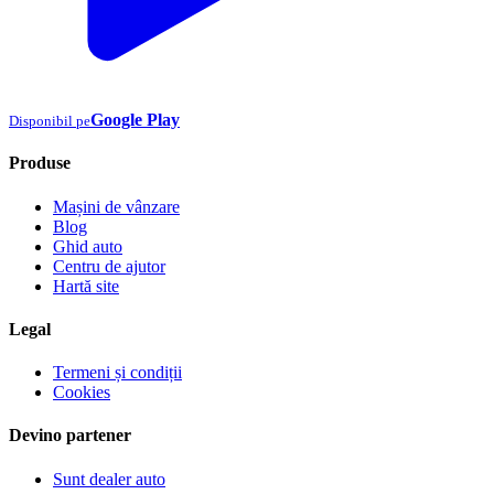
Google Play
Disponibil pe
Produse
Mașini de vânzare
Blog
Ghid auto
Centru de ajutor
Hartă site
Legal
Termeni și condiții
Cookies
Devino partener
Sunt dealer auto