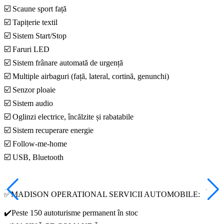
☑️ Scaune sport față
☑️ Tapițerie textil
☑️ Sistem Start/Stop
☑️ Faruri LED
☑️ Sistem frânare automată de urgență
☑️ Multiple airbaguri (față, lateral, cortină, genunchi)
☑️ Senzor ploaie
☑️ Sistem audio
☑️ Oglinzi electrice, încălzite și rabatabile
☑️ Sistem recuperare energie
☑️ Follow-me-home
☑️ USB, Bluetooth
✅MADISON OPERATIONAL SERVICII AUTOMOBILE:
✔️Peste 150 autoturisme permanent în stoc