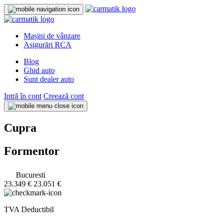
Mașini de vânzare
Asigurări RCA
Blog
Ghid auto
Sunt dealer auto
Intră în cont
Creează cont
Cupra
Formentor
Bucuresti
23.349 €
23.051 €
TVA Deductibil