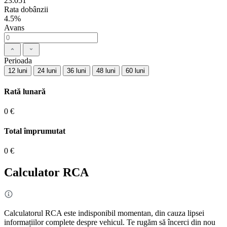
23.051
Rata dobânzii
4.5%
Avans
Perioada
12 luni
24 luni
36 luni
48 luni
60 luni
Rată lunară
0 €
Total împrumutat
0 €
Calculator RCA
Calculatorul RCA este indisponibil momentan, din cauza lipsei
informațiilor complete despre vehicul. Te rugăm să încerci din nou