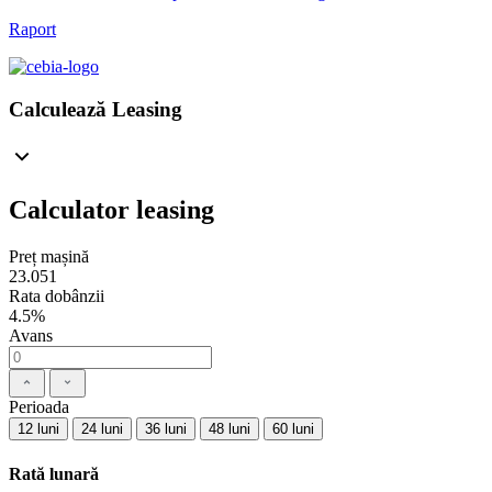
Raport
Calculează Leasing
Calculator leasing
Preț mașină
23.051
Rata dobânzii
4.5%
Avans
Perioada
12 luni
24 luni
36 luni
48 luni
60 luni
Rată lunară