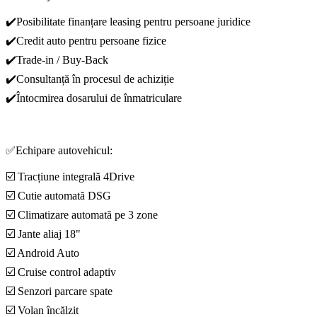
✔️Posibilitate finanțare leasing pentru persoane juridice
✔️Credit auto pentru persoane fizice
✔️Trade-in / Buy-Back
✔️Consultanță în procesul de achiziție
✔️Întocmirea dosarului de înmatriculare
✅Echipare autovehicul:
☑️ Tracțiune integrală 4Drive
☑️ Cutie automată DSG
☑️ Climatizare automată pe 3 zone
☑️ Jante aliaj 18"
☑️ Android Auto
☑️ Cruise control adaptiv
☑️ Senzori parcare spate
☑️ Volan încălzit