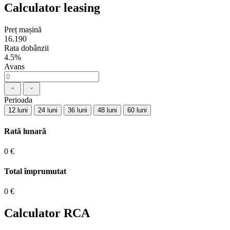
Calculator leasing
Preț mașină
16.190
Rata dobânzii
4.5%
Avans
Perioada
12 luni
24 luni
36 luni
48 luni
60 luni
Rată lunară
0 €
Total împrumutat
0 €
Calculator RCA