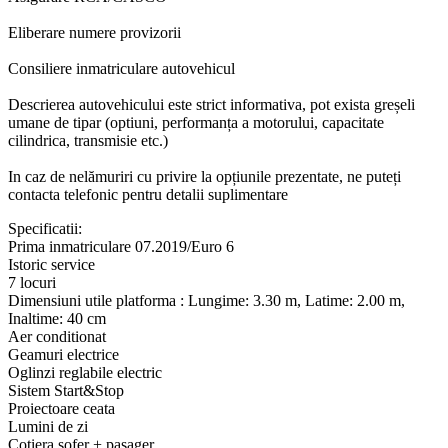
Eliberare numere provizorii
Consiliere inmatriculare autovehicul
Descrierea autovehicului este strict informativa, pot exista greșeli
umane de tipar (optiuni, performanța a motorului, capacitate
cilindrica, transmisie etc.)
In caz de nelămuriri cu privire la opțiunile prezentate, ne puteți
contacta telefonic pentru detalii suplimentare
Specificatii:
Prima inmatriculare 07.2019/Euro 6
Istoric service
7 locuri
Dimensiuni utile platforma : Lungime: 3.30 m, Latime: 2.00 m,
Inaltime: 40 cm
Aer conditionat
Geamuri electrice
Oglinzi reglabile electric
Sistem Start&Stop
Proiectoare ceata
Lumini de zi
Cotiera sofer + pasager