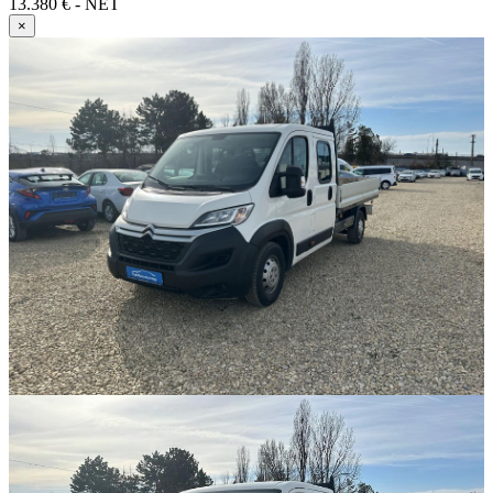
13.380 € - NET
×