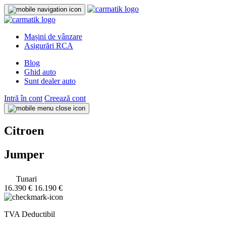
Mașini de vânzare
Asigurări RCA
Blog
Ghid auto
Sunt dealer auto
Intră în cont
Creează cont
Citroen
Jumper
Tunari
16.390 €
16.190 €
TVA Deductibil