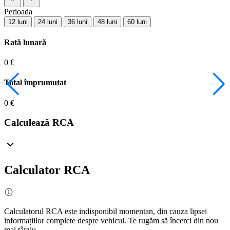
Perioada
12 luni
24 luni
36 luni
48 luni
60 luni
Rată lunară
0 €
Total împrumutat
0 €
Calculează RCA
Calculator RCA
Calculatorul RCA este indisponibil momentan, din cauza lipsei
informațiilor complete despre vehicul. Te rugăm să încerci din nou
mai târziu.