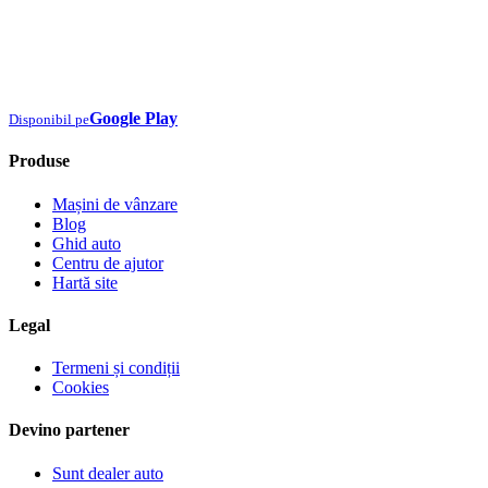
Google Play
Disponibil pe
Produse
Mașini de vânzare
Blog
Ghid auto
Centru de ajutor
Hartă site
Legal
Termeni și condiții
Cookies
Devino partener
Sunt dealer auto