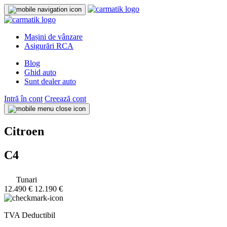
Mașini de vânzare
Asigurări RCA
Blog
Ghid auto
Sunt dealer auto
Intră în cont
Creează cont
Citroen
C4
Tunari
12.490 €
12.190 €
TVA Deductibil