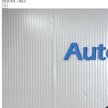
10.074 € - NET
×