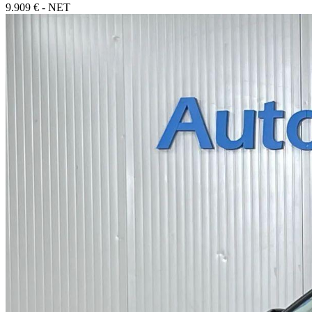
9.909 € - NET