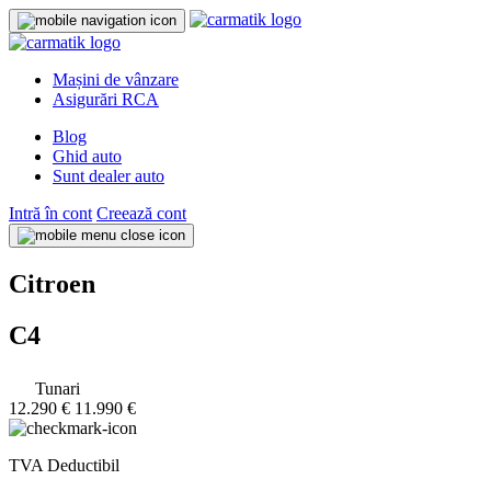
Mașini de vânzare
Asigurări RCA
Blog
Ghid auto
Sunt dealer auto
Intră în cont
Creează cont
Citroen
C4
Tunari
12.290 €
11.990 €
TVA Deductibil