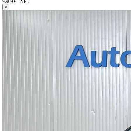
9.909 € - NET
×