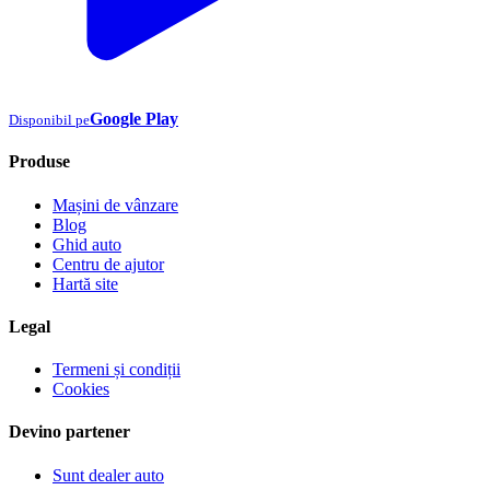
Google Play
Disponibil pe
Produse
Mașini de vânzare
Blog
Ghid auto
Centru de ajutor
Hartă site
Legal
Termeni și condiții
Cookies
Devino partener
Sunt dealer auto