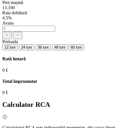
Preț mașină
13.190
Rata dobânzii
4.5%
Avans
Perioada
12 luni
24 luni
36 luni
48 luni
60 luni
Rată lunară
0 €
Total împrumutat
0 €
Calculator RCA
Calculatorul RCA este indisponibil momentan, din cauza lipsei