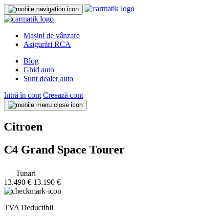
Mașini de vânzare
Asigurări RCA
Blog
Ghid auto
Sunt dealer auto
Intră în cont
Creează cont
Citroen
C4 Grand Space Tourer
Tunari
13.490 €
13.190 €
TVA Deductibil