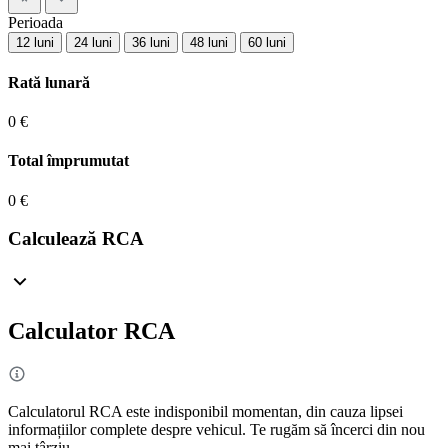
Perioada
12 luni
24 luni
36 luni
48 luni
60 luni
Rată lunară
0 €
Total împrumutat
0 €
Calculează RCA
Calculator RCA
Calculatorul RCA este indisponibil momentan, din cauza lipsei
informațiilor complete despre vehicul. Te rugăm să încerci din nou
mai târziu.