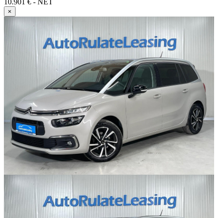
10.901 € - NET
×