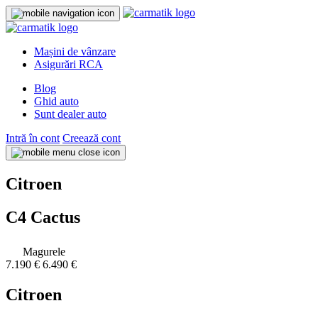
Mașini de vânzare
Asigurări RCA
Blog
Ghid auto
Sunt dealer auto
Intră în cont
Creează cont
Citroen
C4 Cactus
Magurele
7.190 €
6.490 €
Citroen