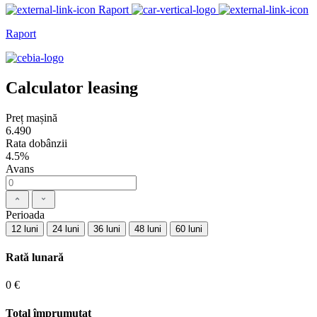
Raport
Raport
Calculator leasing
Preț mașină
6.490
Rata dobânzii
4.5%
Avans
Perioada
12 luni
24 luni
36 luni
48 luni
60 luni
Rată lunară
0 €
Total împrumutat