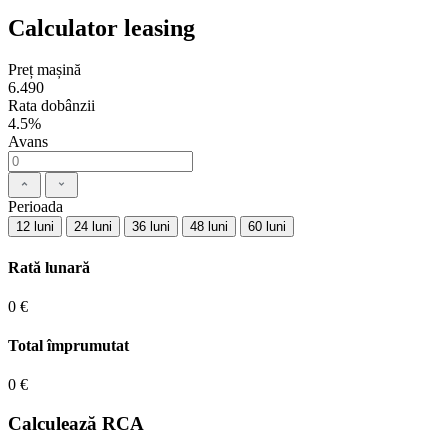
Calculator leasing
Preț mașină
6.490
Rata dobânzii
4.5%
Avans
Perioada
12 luni
24 luni
36 luni
48 luni
60 luni
Rată lunară
0 €
Total împrumutat
0 €
Calculează RCA