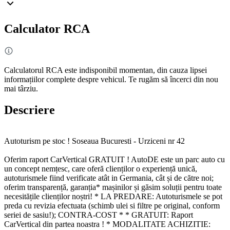
Calculator RCA
Calculatorul RCA este indisponibil momentan, din cauza lipsei
informațiilor complete despre vehicul. Te rugăm să încerci din nou
mai târziu.
Descriere
Autoturism pe stoc ! Soseaua Bucuresti - Urziceni nr 42
Oferim raport CarVertical GRATUIT ! AutoDE este un parc auto cu
un concept nemțesc, care oferă clienților o experiență unică,
autoturismele fiind verificate atât in Germania, cât și de către noi;
oferim transparență, garanția* mașinilor și găsim soluții pentru toate
necesitățile clienților noștri! * LA PREDARE: Autoturismele se pot
preda cu revizia efectuata (schimb ulei si filtre pe original, conform
seriei de sasiu!); CONTRA-COST * * GRATUIT: Raport
CarVertical din partea noastra ! * MODALITATE ACHIZITIE: