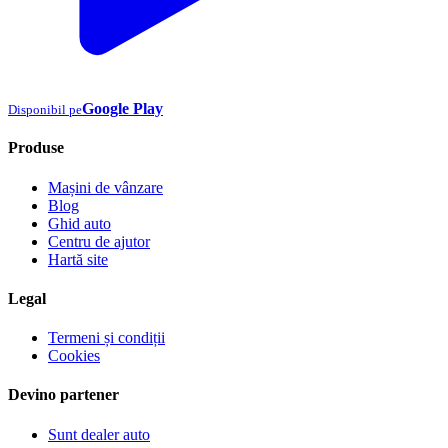
Google Play
Disponibil pe
Produse
Mașini de vânzare
Blog
Ghid auto
Centru de ajutor
Hartă site
Legal
Termeni și condiții
Cookies
Devino partener
Sunt dealer auto