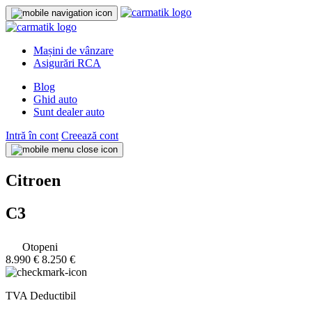
Mașini de vânzare
Asigurări RCA
Blog
Ghid auto
Sunt dealer auto
Intră în cont
Creează cont
Citroen
C3
Otopeni
8.990 €
8.250 €
TVA Deductibil