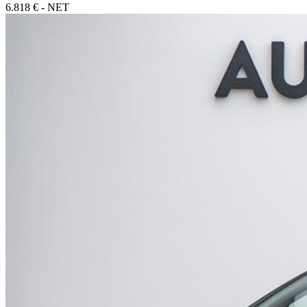
6.818 € - NET