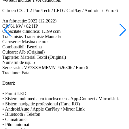
↪Pretul include TVA deductibil.
Citroen C3 - 1.2 PureTech / LED / CarPlay / Android / Euro 6
An fabricație: 2022 (12.2022)
CP: 61 kW / 82 HP
Capacitate cilindrică: 1.199 ccm
Transmisie: Transmisie Manuala
Caroserie: Masina de oras
Combustibil: Benzina
Culoare: Alb (Original)
Tapițerie: Material Textil (Original)
Numărul de uși: 5
Serie sasiu: VF7SXHMRVNT626306 / Euro 6
Tractiune: Fata
Dotari:
• Faruri LED
• Sistem multimedia cu touchscreen - App-Connect / MirrorLink
• Sistem navigatie professional (Harta RO)
• AndroidAuto / Apple CarPlay / Mirror Link
• Bluetooth / Telefon
• Climatronic
• Pilot automat