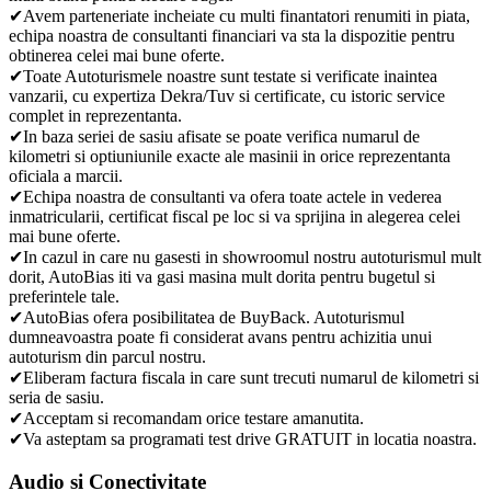
✔Avem parteneriate incheiate cu multi finantatori renumiti in piata,
echipa noastra de consultanti financiari va sta la dispozitie pentru
obtinerea celei mai bune oferte.
✔Toate Autoturismele noastre sunt testate si verificate inaintea
vanzarii, cu expertiza Dekra/Tuv si certificate, cu istoric service
complet in reprezentanta.
✔In baza seriei de sasiu afisate se poate verifica numarul de
kilometri si optiuniunile exacte ale masinii in orice reprezentanta
oficiala a marcii.
✔Echipa noastra de consultanti va ofera toate actele in vederea
inmatricularii, certificat fiscal pe loc si va sprijina in alegerea celei
mai bune oferte.
✔In cazul in care nu gasesti in showroomul nostru autoturismul mult
dorit, AutoBias iti va gasi masina mult dorita pentru bugetul si
preferintele tale.
✔AutoBias ofera posibilitatea de BuyBack. Autoturismul
dumneavoastra poate fi considerat avans pentru achizitia unui
autoturism din parcul nostru.
✔Eliberam factura fiscala in care sunt trecuti numarul de kilometri si
seria de sasiu.
✔Acceptam si recomandam orice testare amanutita.
✔Va asteptam sa programati test drive GRATUIT in locatia noastra.
Audio si Conectivitate