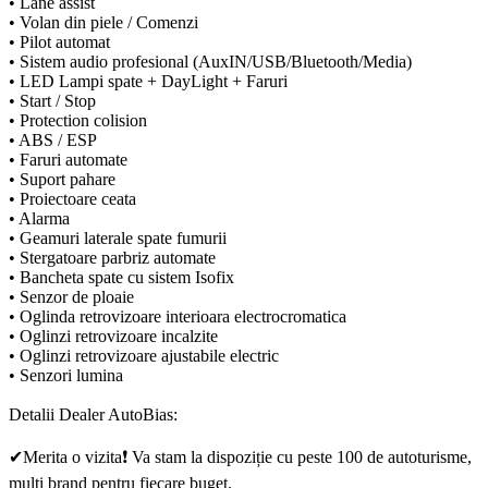
• Lane assist
• Volan din piele / Comenzi
• Pilot automat
• Sistem audio profesional (AuxIN/USB/Bluetooth/Media)
• LED Lampi spate + DayLight + Faruri
• Start / Stop
• Protection colision
• ABS / ESP
• Faruri automate
• Suport pahare
• Proiectoare ceata
• Alarma
• Geamuri laterale spate fumurii
• Stergatoare parbriz automate
• Bancheta spate cu sistem Isofix
• Senzor de ploaie
• Oglinda retrovizoare interioara electrocromatica
• Oglinzi retrovizoare incalzite
• Oglinzi retrovizoare ajustabile electric
• Senzori lumina
Detalii Dealer AutoBias:
✔Merita o vizita❗ Va stam la dispoziție cu peste 100 de autoturisme,
multi brand pentru fiecare buget.