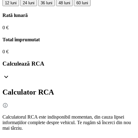
12 luni
24 luni
36 luni
48 luni
60 luni
Rată lunară
0 €
Total împrumutat
0 €
Calculează RCA
Calculator RCA
Calculatorul RCA este indisponibil momentan, din cauza lipsei
informațiilor complete despre vehicul. Te rugăm să încerci din nou
mai târziu.