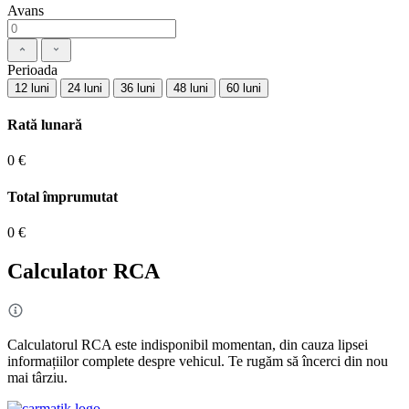
Avans
Perioada
12 luni
24 luni
36 luni
48 luni
60 luni
Rată lunară
0 €
Total împrumutat
0 €
Calculator RCA
Calculatorul RCA este indisponibil momentan, din cauza lipsei
informațiilor complete despre vehicul. Te rugăm să încerci din nou
mai târziu.