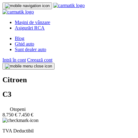
Mașini de vânzare
Asigurări RCA
Blog
Ghid auto
Sunt dealer auto
Intră în cont
Creează cont
Citroen
C3
Otopeni
8.750 €
7.450 €
TVA Deductibil