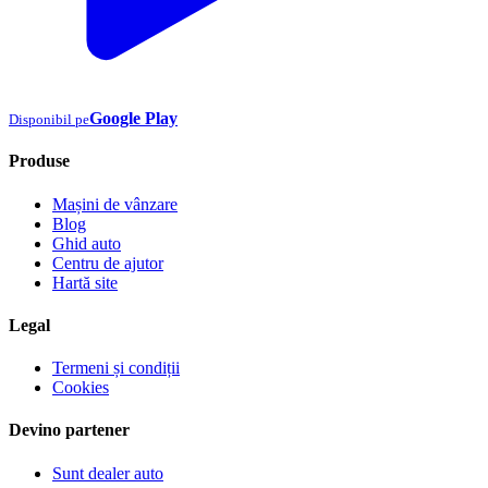
Google Play
Disponibil pe
Produse
Mașini de vânzare
Blog
Ghid auto
Centru de ajutor
Hartă site
Legal
Termeni și condiții
Cookies
Devino partener
Sunt dealer auto