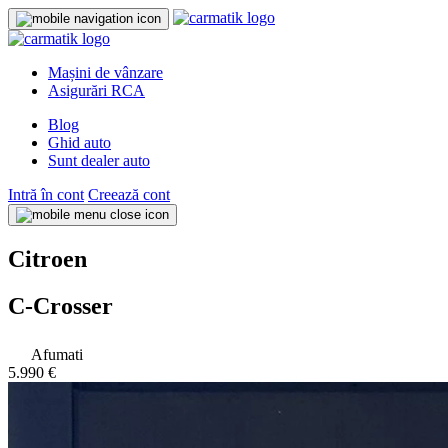
Mașini de vânzare
Asigurări RCA
Blog
Ghid auto
Sunt dealer auto
Intră în cont
Creează cont
Citroen
C-Crosser
Afumati
5.990 €