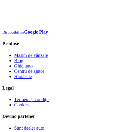
Google Play
Disponibil pe
Produse
Mașini de vânzare
Blog
Ghid auto
Centru de ajutor
Hartă site
Legal
Termeni și condiții
Cookies
Devino partener
Sunt dealer auto