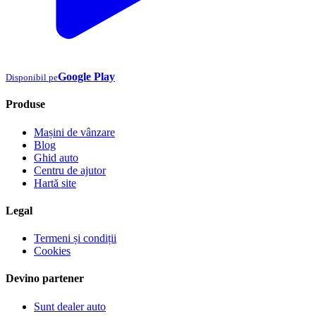
Google Play
Disponibil pe
Produse
Mașini de vânzare
Blog
Ghid auto
Centru de ajutor
Hartă site
Legal
Termeni și condiții
Cookies
Devino partener
Sunt dealer auto