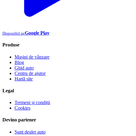
Google Play
Disponibil pe
Produse
Mașini de vânzare
Blog
Ghid auto
Centru de ajutor
Hartă site
Legal
Termeni și condiții
Cookies
Devino partener
Sunt dealer auto