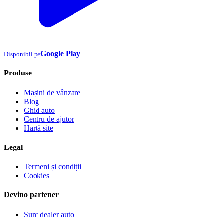
Google Play
Disponibil pe
Produse
Mașini de vânzare
Blog
Ghid auto
Centru de ajutor
Hartă site
Legal
Termeni și condiții
Cookies
Devino partener
Sunt dealer auto