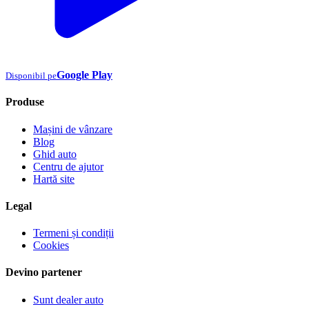
Google Play
Disponibil pe
Produse
Mașini de vânzare
Blog
Ghid auto
Centru de ajutor
Hartă site
Legal
Termeni și condiții
Cookies
Devino partener
Sunt dealer auto